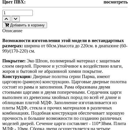
Цвет ПВХ:
посмотреть
Добавить в корзину
Описание
Возможности изготовления этой модели в нестандартных
размерах:
ширина от 60см.)/высота до 220см. в диапазоне (60-
99)/(170-220) см.
Покрытие:
Эко Шпон, полимерный материал с защитным
слоем оверлей. Прочное и устойчивое к воздействию влаги,
жиров и бытовой не абразивной химии покрытие.
Конструкция:
Дверные полотна серии Парма, имеют
царговую (рамную) конструкцию. Царговые дверные полотна
состоят из рамы и заполнения. Рама образована двумя
стоевыми царгами и двумя поперечными. Сердечник царги
выполнен из древесины хвойных пород по всей её длине и
облицован плитой МДФ. Заполнение изготавливается из
плиты МДФ, стекла и прочих материалов в различных
комбинациях. Подобная конструкция обеспечивает хорошую
прочность и большие возможности по созданию различных
моделей дверей. Сечение царги составляет - 110*38мм. Плита
МДФ - 10мм. Сборка двери осуществляется на четыре