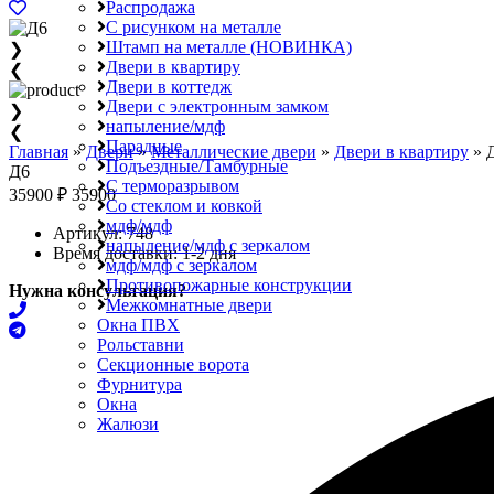
Распродажа
С рисунком на металле
Штамп на металле (НОВИНКА)
❯
Двери в квартиру
❮
Двери в коттедж
Двери с электронным замком
❯
напыление/мдф
❮
Парадные
Главная
»
Двери
»
Металлические двери
»
Двери в квартиру
»
Подъездные/Тамбурные
Д6
С терморазрывом
35900 ₽
35900
Со стеклом и ковкой
мдф/мдф
Артикул:
748
напыление/мдф с зеркалом
Время доставки:
1-2 дня
мдф/мдф с зеркалом
Противопожарные конструкции
Нужна консультация?
Межкомнатные двери
Окна ПВХ
Рольставни
Секционные ворота
Фурнитура
Окна
Жалюзи